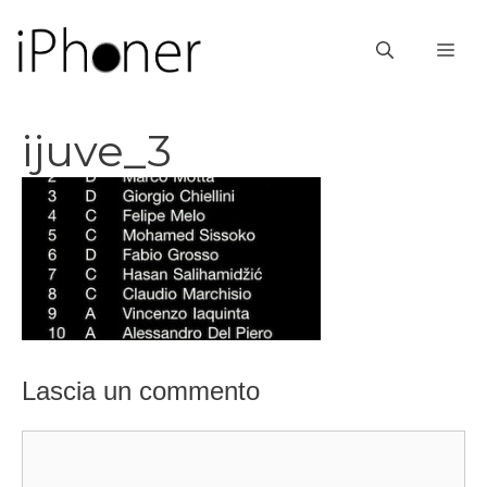
Vai
al
ME
contenuto
ijuve_3
Lascia un commento
Commento