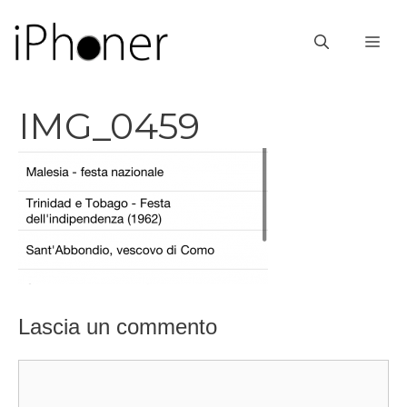
Vai
al
ME
contenuto
IMG_0459
Lascia un commento
Commento