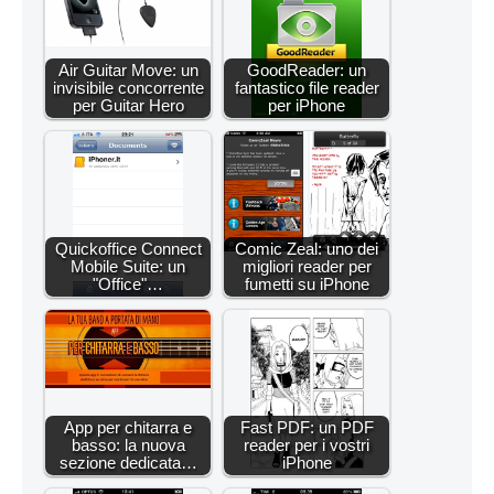
Air Guitar Move: un
GoodReader: un
invisibile concorrente
fantastico file reader
per Guitar Hero
per iPhone
Quickoffice Connect
Comic Zeal: uno dei
Mobile Suite: un
migliori reader per
"Office"…
fumetti su iPhone
App per chitarra e
Fast PDF: un PDF
basso: la nuova
reader per i vostri
sezione dedicata…
iPhone