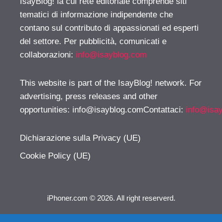
IsayBlog! la cui rete editoriale comprende siti
tematici di informazione indipendente che
contano sul contributo di appassionati ed esperti
del settore. Per pubblicità, comunicati e
collaborazioni:
info@isayblog.com
This website is part of the IsayBlog! network. For
advertising, press releases and other
opportunities:
info@isayblog.comContattaci
:
info@isa
Dichiarazione sulla Privacy (UE)
Cookie Policy (UE)
iPhoner.com © 2026. All right reserverd.