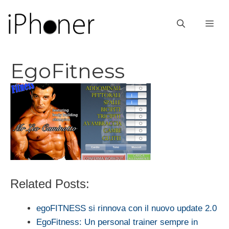
Vai
al
ME
contenuto
EgoFitness
Related Posts:
egoFITNESS si rinnova con il nuovo update 2.0
EgoFitness: Un personal trainer sempre in