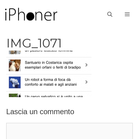
Vai
al
ME
contenuto
IMG_1071
Lascia un commento
Commento