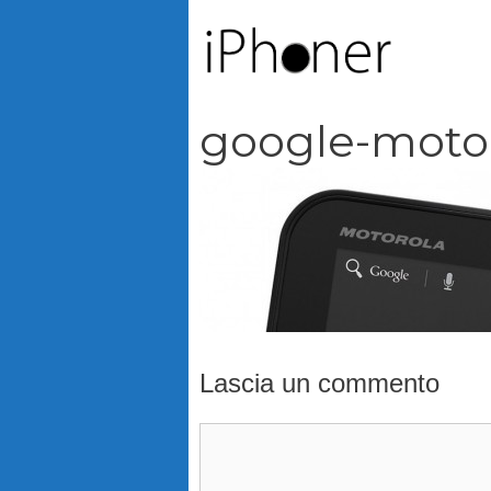
Vai
al
contenuto
google-moto
Lascia un commento
Commento