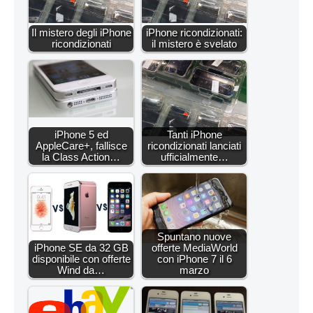
Il mistero degli iPhone
iPhone ricondizionati:
ricondizionati
il mistero è svelato
iPhone 5 ed
Tanti iPhone
AppleCare+, fallisce
ricondizionati lanciati
la Class Action…
ufficialmente…
Spuntano nuove
iPhone SE da 32 GB
offerte MediaWorld
disponibile con offerte
con iPhone 7 il 6
Wind da…
marzo