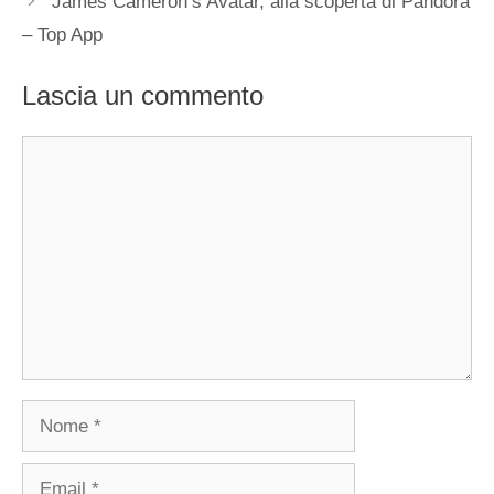
James Cameron’s Avatar, alla scoperta di Pandora
– Top App
Lascia un commento
Commento
Nome
Email