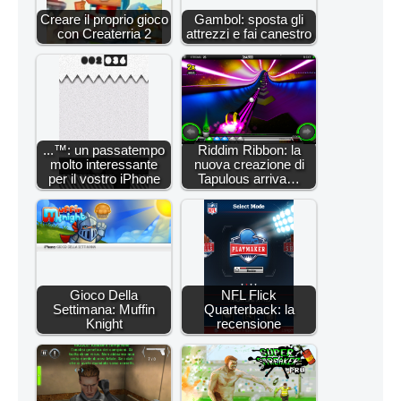
Creare il proprio gioco
Gambol: sposta gli
con Createrria 2
attrezzi e fai canestro
...™: un passatempo
Riddim Ribbon: la
molto interessante
nuova creazione di
per il vostro iPhone
Tapulous arriva…
Gioco Della
NFL Flick
Settimana: Muffin
Quarterback: la
Knight
recensione