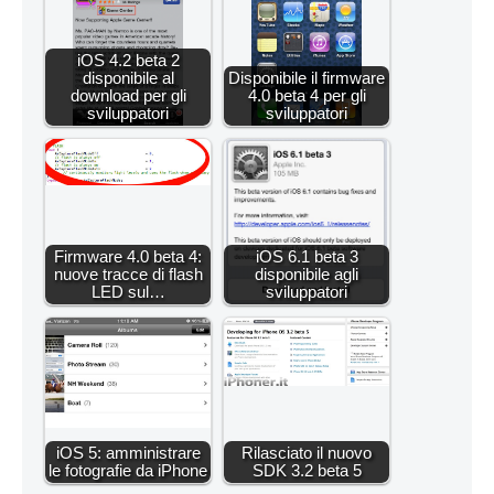
iOS 4.2 beta 2
disponibile al
Disponibile il firmware
download per gli
4.0 beta 4 per gli
sviluppatori
sviluppatori
Firmware 4.0 beta 4:
iOS 6.1 beta 3
nuove tracce di flash
disponibile agli
LED sul…
sviluppatori
iOS 5: amministrare
Rilasciato il nuovo
le fotografie da iPhone
SDK 3.2 beta 5