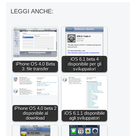
LEGGI ANCHE:
iOS 6.1 beta 4
iPhone OS 4.0 Beta
disponibile per gli
3: file transfer
sviluppatori
iPhone OS 4.0 beta 2
disponibile al
iOS 6.1.1 disponibile
download
agli sviluppatori